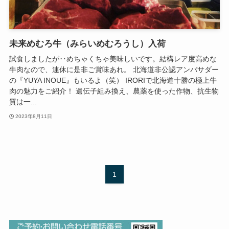
未来めむろ牛（みらいめむろうし）入荷
試食しましたが‥めちゃくちゃ美味しいです。結構レア度高めな
牛肉なので、連休に是非ご賞味あれ。 北海道非公認アンバサダー
の『YUYA INOUE』もいるよ（笑） IRORIで北海道十勝の極上牛
肉の魅力をご紹介！ 遺伝子組み換え、農薬を使った作物、抗生物
質は一...
2023年8月11日
1