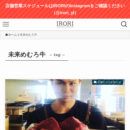
店舗営業スケジュールはIRORIのInstagramをご確認ください
（@irori_yl）
ホーム
未来めむろ牛
未来めむろ牛
– tag –
店舗からのお知らせ